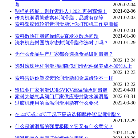
2026-02-04
幕
2021-02-06
别样的拓展，别样索科人 | 2021再创辉煌！
2021-02-03
传真机润滑就选索科润滑脂，品质有保障！
索科塑胶齿轮消音润滑脂让你打印机工作更顺畅
2021-02-01
2021-01-30
索科散热硅脂帮你解决直发器散热问题
2021-01-29
洗衣机密封圈防水密封润滑脂你选对了吗？
为什么食品生产厂家都会选择食品级润滑脂？
2022-12-24
选对滚珠丝杆润滑脂能降低润滑配件保养成本80%以上
2022-12-23
索科告诉你塑胶齿轮润滑脂和金属齿轮不一样
2022-12-22
2022-04-01
造纸业厂家润滑认准SVKV高温轴承润滑脂
2022-03-31
索科为燃气具阀门厂家供应密封防水润滑脂
2022-03-30
过胶机使用的高温润滑用脂有什么要求
在-40℃或-50℃工况下应该选择哪种低温润滑脂？
2021-12-29
什么是润滑脂的强度极限？它又有什么意义？
2021-11-20