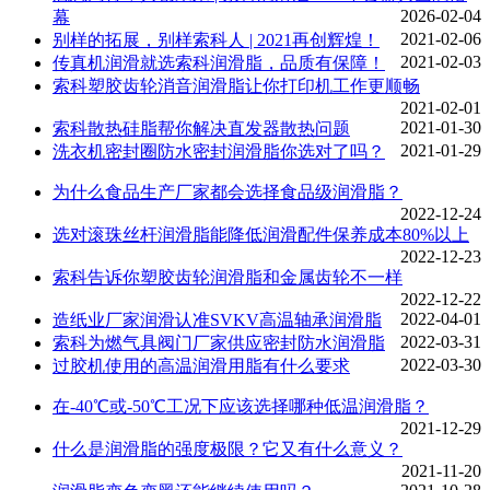
2026-02-04
幕
2021-02-06
别样的拓展，别样索科人 | 2021再创辉煌！
2021-02-03
传真机润滑就选索科润滑脂，品质有保障！
索科塑胶齿轮消音润滑脂让你打印机工作更顺畅
2021-02-01
2021-01-30
索科散热硅脂帮你解决直发器散热问题
2021-01-29
洗衣机密封圈防水密封润滑脂你选对了吗？
为什么食品生产厂家都会选择食品级润滑脂？
2022-12-24
选对滚珠丝杆润滑脂能降低润滑配件保养成本80%以上
2022-12-23
索科告诉你塑胶齿轮润滑脂和金属齿轮不一样
2022-12-22
2022-04-01
造纸业厂家润滑认准SVKV高温轴承润滑脂
2022-03-31
索科为燃气具阀门厂家供应密封防水润滑脂
2022-03-30
过胶机使用的高温润滑用脂有什么要求
在-40℃或-50℃工况下应该选择哪种低温润滑脂？
2021-12-29
什么是润滑脂的强度极限？它又有什么意义？
2021-11-20