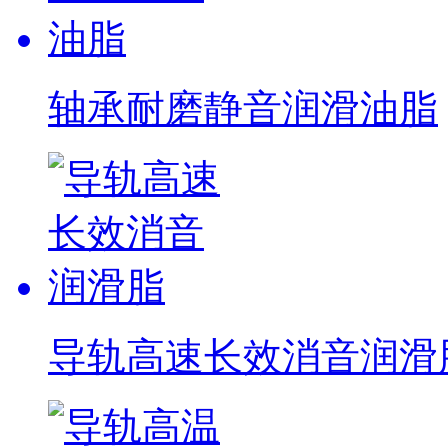
轴承耐磨静音润滑油脂
导轨高速长效消音润滑