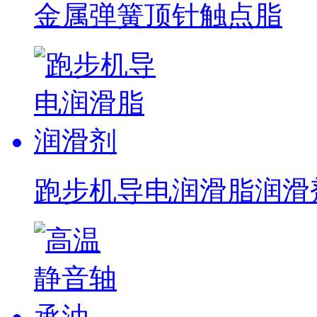
金属弹簧顶针触点脂
跑步机导电润滑脂润滑