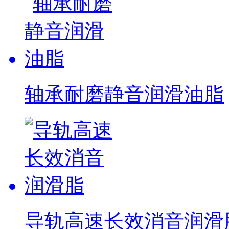
轴承耐磨静音润滑油脂
导轨高速长效消音润滑