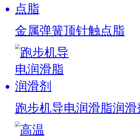
金属弹簧顶针触点脂
跑步机导电润滑脂润滑