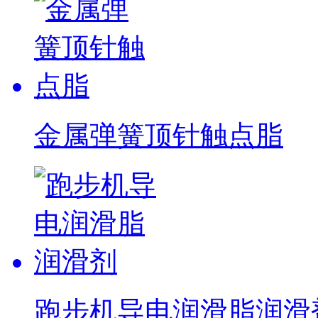
金属弹簧顶针触点脂
跑步机导电润滑脂润滑