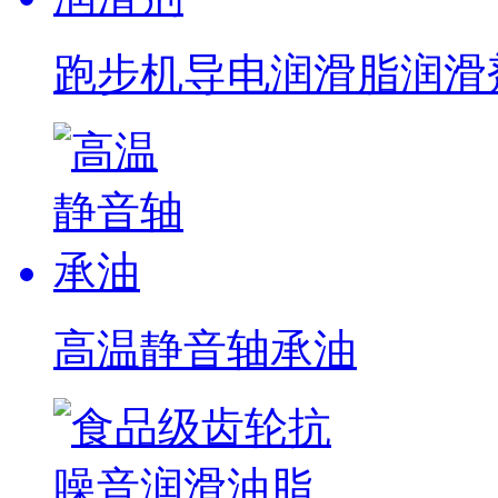
跑步机导电润滑脂润滑
高温静音轴承油