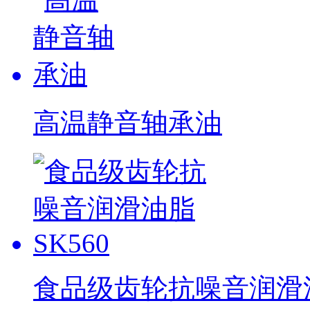
高温静音轴承油
食品级齿轮抗噪音润滑油脂