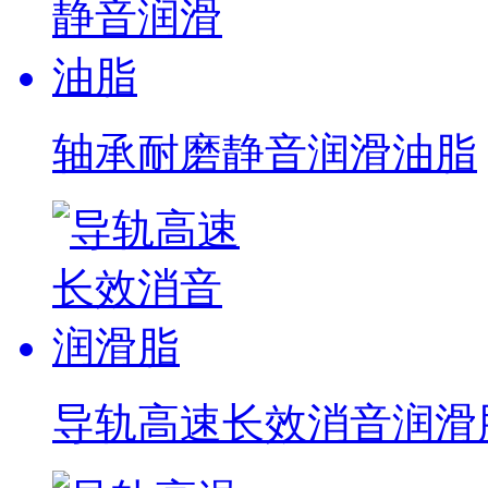
轴承耐磨静音润滑油脂
导轨高速长效消音润滑