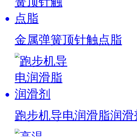
金属弹簧顶针触点脂
跑步机导电润滑脂润滑