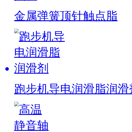
金属弹簧顶针触点脂
跑步机导电润滑脂润滑