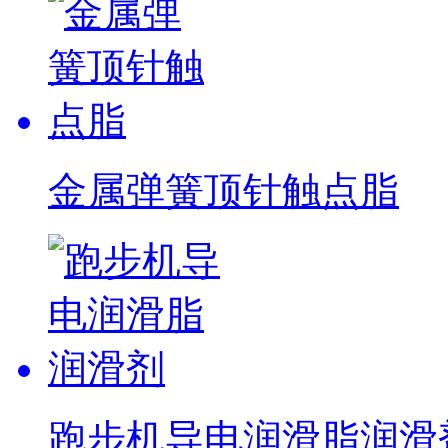
金属弹簧顶针触点脂
跑步机导电润滑脂润滑