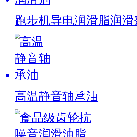
跑步机导电润滑脂润滑
高温静音轴承油