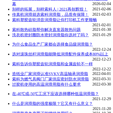
2026-02-04
幕
2021-02-06
别样的拓展，别样索科人 | 2021再创辉煌！
2021-02-03
传真机润滑就选索科润滑脂，品质有保障！
索科塑胶齿轮消音润滑脂让你打印机工作更顺畅
2021-02-01
2021-01-30
索科散热硅脂帮你解决直发器散热问题
2021-01-29
洗衣机密封圈防水密封润滑脂你选对了吗？
为什么食品生产厂家都会选择食品级润滑脂？
2022-12-24
选对滚珠丝杆润滑脂能降低润滑配件保养成本80%以上
2022-12-23
索科告诉你塑胶齿轮润滑脂和金属齿轮不一样
2022-12-22
2022-04-01
造纸业厂家润滑认准SVKV高温轴承润滑脂
2022-03-31
索科为燃气具阀门厂家供应密封防水润滑脂
2022-03-30
过胶机使用的高温润滑用脂有什么要求
在-40℃或-50℃工况下应该选择哪种低温润滑脂？
2021-12-29
什么是润滑脂的强度极限？它又有什么意义？
2021-11-20