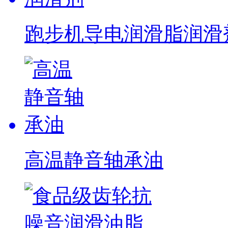
跑步机导电润滑脂润滑
高温静音轴承油