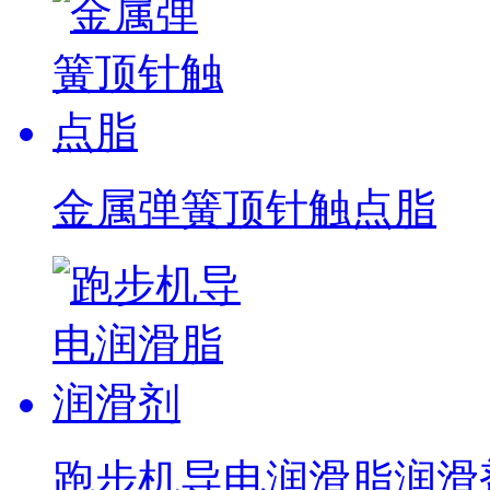
金属弹簧顶针触点脂
跑步机导电润滑脂润滑