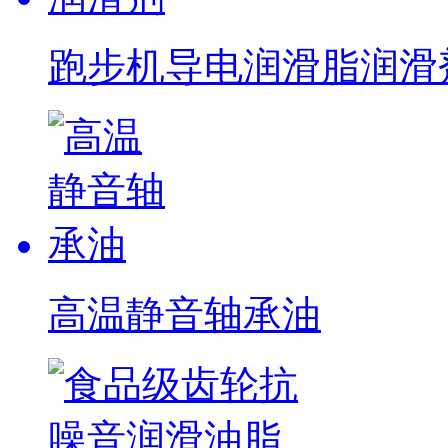
跑步机导电润滑脂润滑
高温静音轴承油