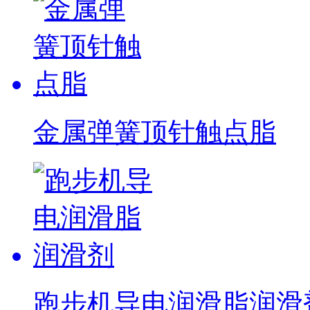
金属弹簧顶针触点脂
跑步机导电润滑脂润滑