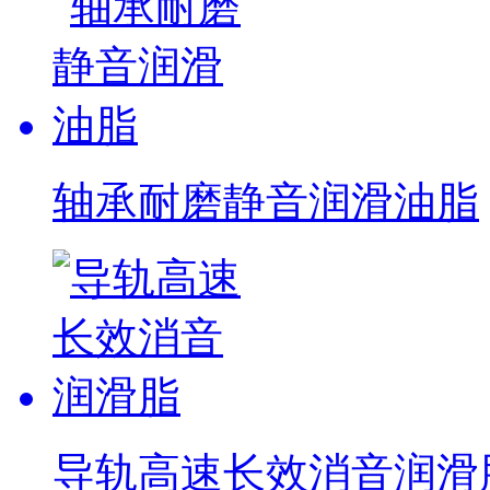
轴承耐磨静音润滑油脂
导轨高速长效消音润滑