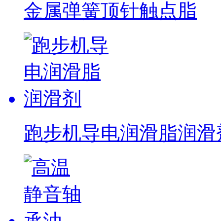
金属弹簧顶针触点脂
跑步机导电润滑脂润滑