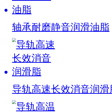
轴承耐磨静音润滑油脂
导轨高速长效消音润滑