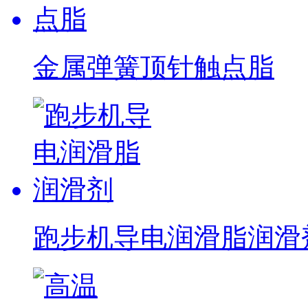
金属弹簧顶针触点脂
跑步机导电润滑脂润滑