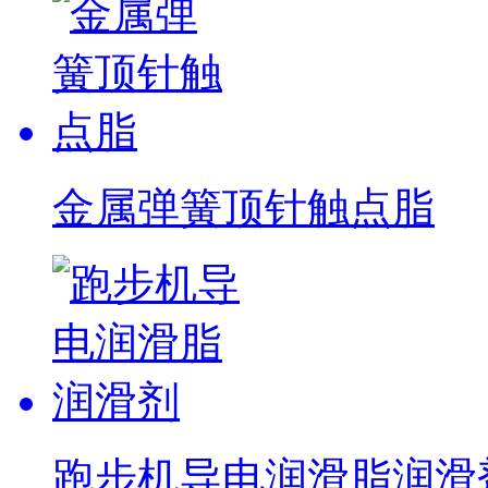
金属弹簧顶针触点脂
跑步机导电润滑脂润滑