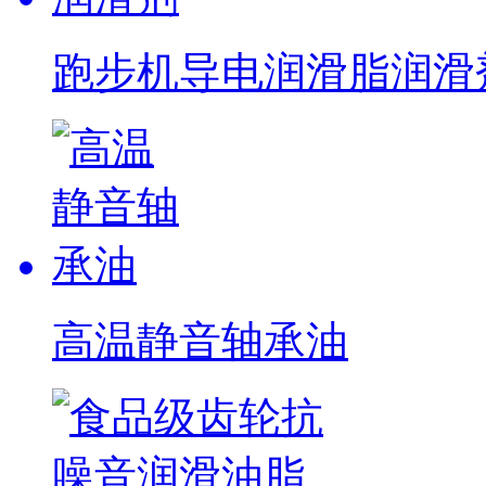
跑步机导电润滑脂润滑
高温静音轴承油