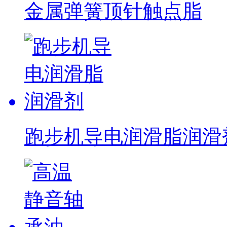
金属弹簧顶针触点脂
跑步机导电润滑脂润滑