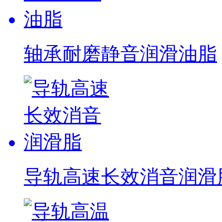
轴承耐磨静音润滑油脂
导轨高速长效消音润滑