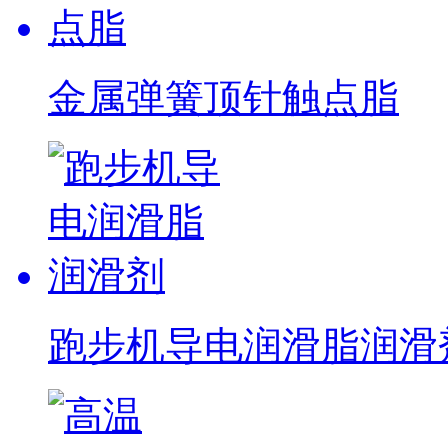
金属弹簧顶针触点脂
跑步机导电润滑脂润滑