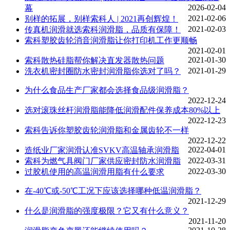
2026-02-04
幕
2021-02-06
别样的拓展，别样索科人 | 2021再创辉煌！
2021-02-03
传真机润滑就选索科润滑脂，品质有保障！
索科塑胶齿轮消音润滑脂让你打印机工作更顺畅
2021-02-01
2021-01-30
索科散热硅脂帮你解决直发器散热问题
2021-01-29
洗衣机密封圈防水密封润滑脂你选对了吗？
为什么食品生产厂家都会选择食品级润滑脂？
2022-12-24
选对滚珠丝杆润滑脂能降低润滑配件保养成本80%以上
2022-12-23
索科告诉你塑胶齿轮润滑脂和金属齿轮不一样
2022-12-22
2022-04-01
造纸业厂家润滑认准SVKV高温轴承润滑脂
2022-03-31
索科为燃气具阀门厂家供应密封防水润滑脂
2022-03-30
过胶机使用的高温润滑用脂有什么要求
在-40℃或-50℃工况下应该选择哪种低温润滑脂？
2021-12-29
什么是润滑脂的强度极限？它又有什么意义？
2021-11-20