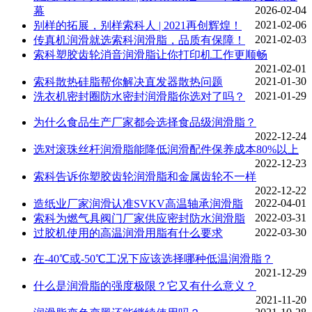
2026-02-04
幕
2021-02-06
别样的拓展，别样索科人 | 2021再创辉煌！
2021-02-03
传真机润滑就选索科润滑脂，品质有保障！
索科塑胶齿轮消音润滑脂让你打印机工作更顺畅
2021-02-01
2021-01-30
索科散热硅脂帮你解决直发器散热问题
2021-01-29
洗衣机密封圈防水密封润滑脂你选对了吗？
为什么食品生产厂家都会选择食品级润滑脂？
2022-12-24
选对滚珠丝杆润滑脂能降低润滑配件保养成本80%以上
2022-12-23
索科告诉你塑胶齿轮润滑脂和金属齿轮不一样
2022-12-22
2022-04-01
造纸业厂家润滑认准SVKV高温轴承润滑脂
2022-03-31
索科为燃气具阀门厂家供应密封防水润滑脂
2022-03-30
过胶机使用的高温润滑用脂有什么要求
在-40℃或-50℃工况下应该选择哪种低温润滑脂？
2021-12-29
什么是润滑脂的强度极限？它又有什么意义？
2021-11-20