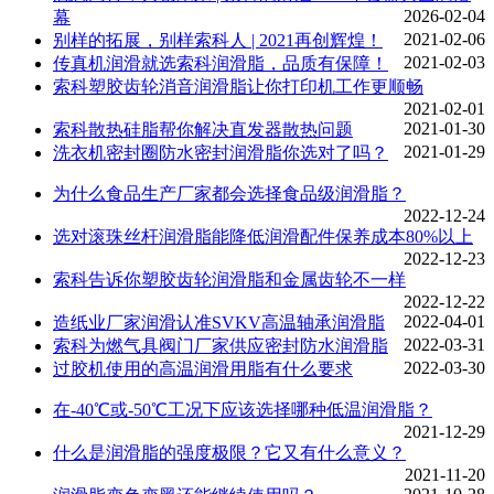
2026-02-04
幕
2021-02-06
别样的拓展，别样索科人 | 2021再创辉煌！
2021-02-03
传真机润滑就选索科润滑脂，品质有保障！
索科塑胶齿轮消音润滑脂让你打印机工作更顺畅
2021-02-01
2021-01-30
索科散热硅脂帮你解决直发器散热问题
2021-01-29
洗衣机密封圈防水密封润滑脂你选对了吗？
为什么食品生产厂家都会选择食品级润滑脂？
2022-12-24
选对滚珠丝杆润滑脂能降低润滑配件保养成本80%以上
2022-12-23
索科告诉你塑胶齿轮润滑脂和金属齿轮不一样
2022-12-22
2022-04-01
造纸业厂家润滑认准SVKV高温轴承润滑脂
2022-03-31
索科为燃气具阀门厂家供应密封防水润滑脂
2022-03-30
过胶机使用的高温润滑用脂有什么要求
在-40℃或-50℃工况下应该选择哪种低温润滑脂？
2021-12-29
什么是润滑脂的强度极限？它又有什么意义？
2021-11-20